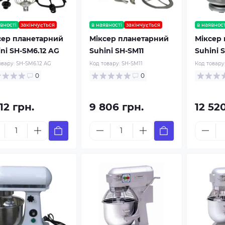
вності
закінчується
в наявності
закінчується
в наявност
сер планетарний
Міксер планетарний
Міксер
ni SH-SM6.12 AG
Suhini SH-SM11
Suhini 
овару:
SH-SM6.12 AG
Код товару:
SH-SM11
Код товару
0
0
12 грн.
9 806 грн.
12 52