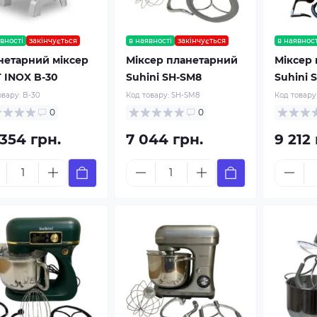
вності
закінчується
в наявності
закінчується
в наявност
нетарний міксер
Міксер планетарний
Міксер
 INOX B-30
Suhini SH-SM8
Suhini 
овару:
B-30
Код товару:
SH-SM8
Код товару
0
0
 354 грн.
7 044 грн.
9 212 