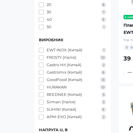
20
8
30
7
в ная
40
9
Пла
50
1
EWT
ВИРОБНИК
Код т
EWT INOX (Китай)
1
39
FROSTY (Італія)
10
Gastro Hit (Китай)
2
Gastromix (Китай)
6
GoodFood (Китай)
13
HURAKAN
10
REEDNEE (Китай)
5
Sirman (Італія)
3
SUHINI (Китай)
6
АРМ-ЕКО (Китай)
2
НАПРУГА U, В