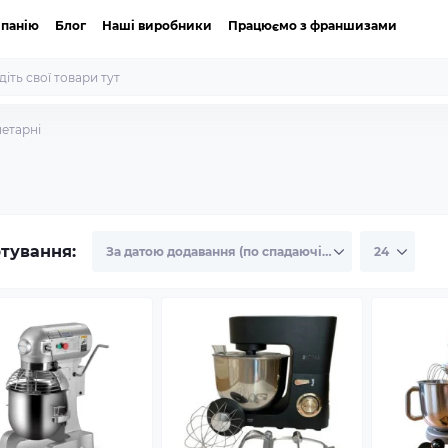
мпанію
Блог
Наші виробники
Працюємо з франшизами
етарні
тування: