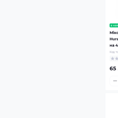
в ная
Мік
Hur
на 4
Код т
65 