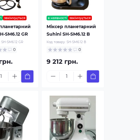
і
закінчується
в наявності
закінчується
 планетарний
Міксер планетарний
SH-SM6.12 GR
Suhini SH-SM6.12 B
:
SH-SM6.12 GR
Код товару:
SH-SM6.12 B
0
0
грн.
9 212 грн.