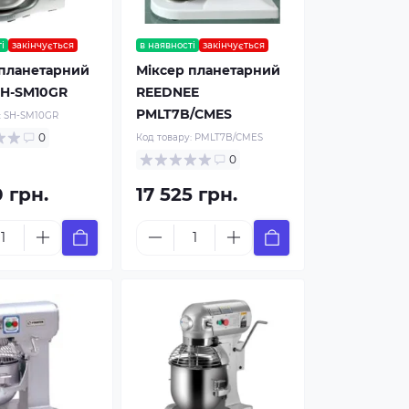
і
закінчується
в наявності
закінчується
 планетарний
Міксер планетарний
SH-SM10GR
REEDNEE
PMLT7B/CMES
:
SH-SM10GR
0
Код товару:
PMLT7B/CMES
0
0 грн.
17 525 грн.