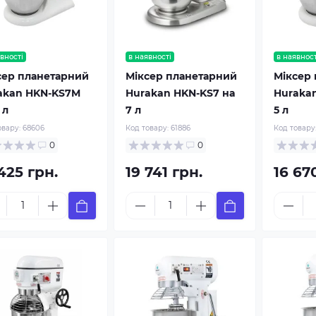
вності
в наявності
в наявност
сер планетарний
Міксер планетарний
Міксер
akan HKN-KS7M
Hurakan HKN-KS7 на
Huraka
 л
7 л
5 л
овару:
68606
Код товару:
61886
Код товару
0
0
425 грн.
19 741 грн.
16 67