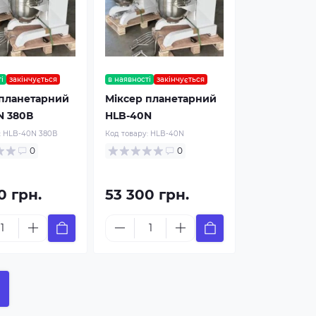
і
закінчується
в наявності
закінчується
 планетарний
Міксер планетарний
N 380В
HLB-40N
:
HLB-40N 380В
Код товару:
HLB-40N
0
0
0 грн.
53 300 грн.