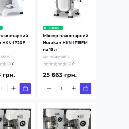
і
в наявності
 планетарний
Міксер планетарний
n HKN-IP20F
Hurakan HKN-IP15FM
на 15 л
:
58640
Код товару:
58517
0
0
3 грн.
25 663 грн.