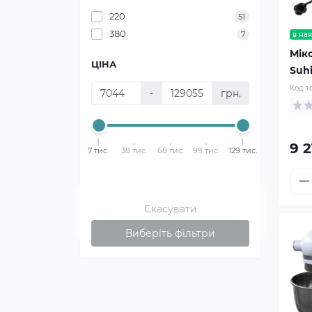
220
51
380
7
в ная
Мік
ЦІНА
Suhi
Код т
-
грн.
9 2
7 тис.
38 тис.
68 тис.
99 тис.
129 тис.
Скасувати
Виберіть фільтри