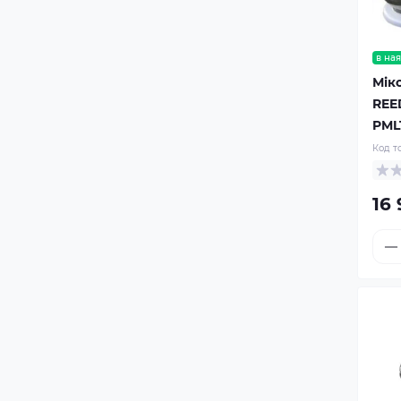
в ная
Мік
REE
PML
Код т
16 