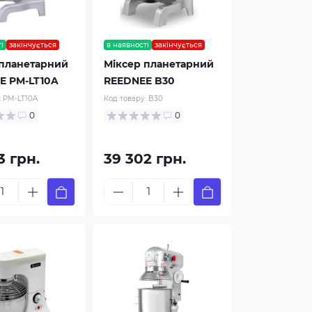
і
закінчується
в наявності
закінчується
 планетарний
Міксер планетарний
E PM-LT10A
REEDNEE B30
:
PM-LT10A
Код товару:
B30
0
0
3 грн.
39 302 грн.