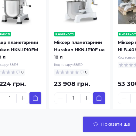
вності
в наявності
в наявност
сер планетарний
Міксер планетарний
Міксер
akan HKN-IP10FM
Hurakan HKN-IP10F на
HLB-40
0 л
10 л
Код товару
овару:
58516
Код товару:
58639
0
0
224 грн.
23 908 грн.
53 30
Показати ще