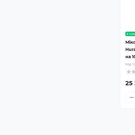
в ная
Мік
Hur
на 1
Код т
25 