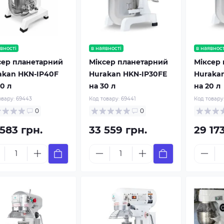
вності
в наявності
в наявност
сер планетарний
Міксер планетарний
Міксер
akan HKN-IP40F
Hurakan HKN-IP30FE
Huraka
0 л
на 30 л
на 20 л
овару:
69443
Код товару:
69441
Код товару
0
0
583 грн.
33 559 грн.
29 17