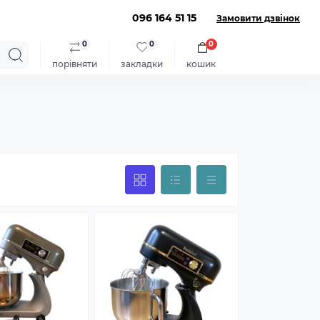
096 164 51 15
Замовити дзвінок
0
0
0
порівняти
закладки
кошик