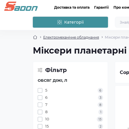
Доставка та оплата
Гарантії
Про ко
Категорії
Електромеханічне обладнання
Міксери план
Міксери планетарні
Фільтр
Сор
ОБСЯГ ДІЖІ, Л
5
6
6
3
7
8
8
1
10
13
15
2