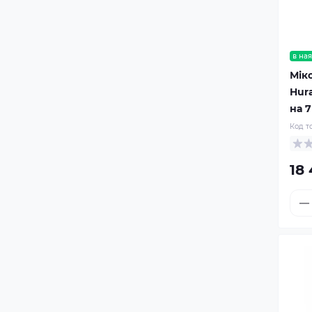
в ная
Мік
Hur
на 7
Код т
18 