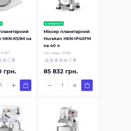
і
в наявності
 планетарний
Міксер планетарний
n HKN-KS5M на
Hurakan HKN-IP40FM
на 40 л
:
67957
Код товару:
62263
0
0
0 грн.
85 832 грн.