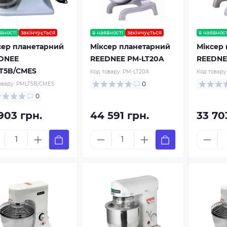
вності
закінчується
в наявності
закінчується
в наявност
сер планетарний
Міксер планетарний
Міксер
DNEE
REEDNEE PM-LT20A
REEDNE
T5B/CMES
Код товару:
PM-LT20A
Код товару
0
овару:
PMLT5B/CMES
0
903 грн.
44 591 грн.
33 70