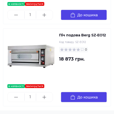
в наявності
закінчується
До кошика
Піч подова Berg SZ-EO12
Код товару:
SZ-EO12
0
18 873 грн.
в наявності
закінчується
До кошика