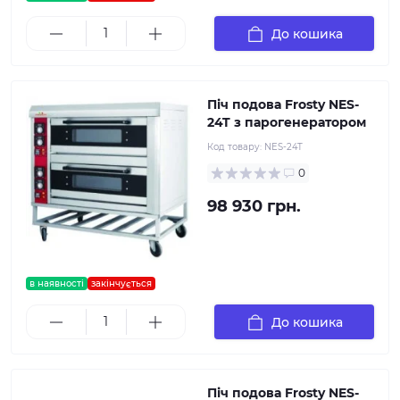
До кошика
Піч подова Frosty NES-
24T з парогенератором
Код товару:
NES-24T
0
98 930 грн.
в наявності
закінчується
До кошика
Піч подова Frosty NES-