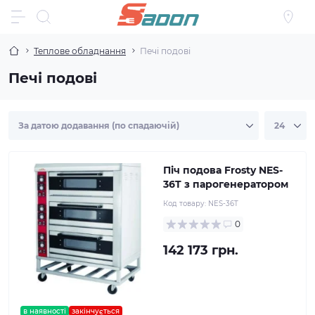
Теплове обладнання
Печі подові
Печі подові
Піч подова Frosty NES-
36T з парогенератором
Код товару:
NES-36T
0
142 173 грн.
в наявності
закінчується