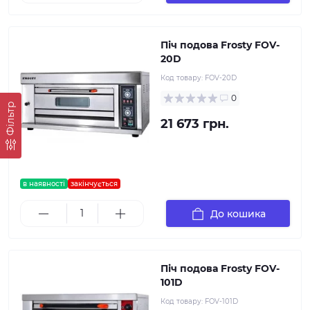
Піч подова Frosty FOV-
20D
Код товару:
FOV-20D
0
Фільтр
21 673 грн.
в наявності
закінчується
До кошика
Піч подова Frosty FOV-
101D
Код товару:
FOV-101D