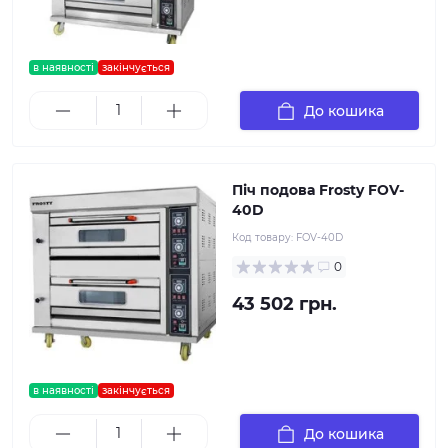
в наявності
закінчується
До кошика
Піч подова Frosty FOV-
40D
Код товару:
FOV-40D
0
43 502 грн.
в наявності
закінчується
До кошика