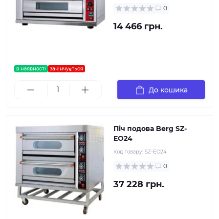
0
14 466 грн.
в наявності
закінчується
До кошика
Піч подова Berg SZ-
EO24
Код товару:
SZ-EO24
0
37 228 грн.