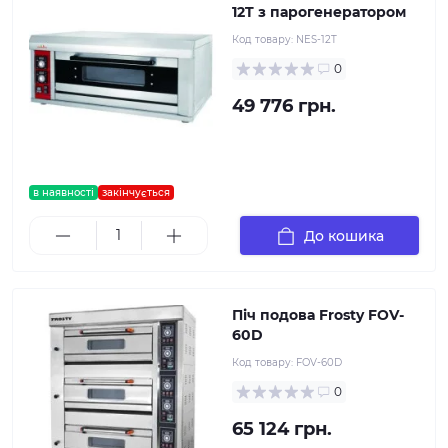
12T з парогенератором
Код товару:
NES-12T
0
49 776 грн.
в наявності
закінчується
До кошика
Піч подова Frosty FOV-
60D
Код товару:
FOV-60D
0
65 124 грн.