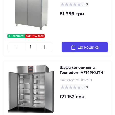
0
81 356 грн.
в наявності
закінчується
До кошика
Шафа холодильна
Tecnodom AF14PKMTN
Код товару:
AF14PKMTN
0
121 152 грн.