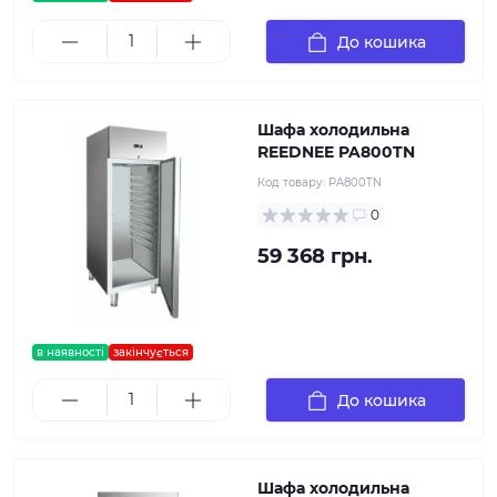
До кошика
Шафа холодильна
REEDNEE PA800TN
Код товару:
PA800TN
0
59 368 грн.
в наявності
закінчується
До кошика
Шафа холодильна