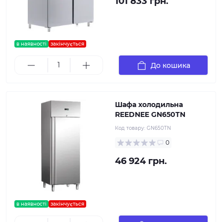
101 833 грн.
в наявності
закінчується
До кошика
Шафа холодильна
REEDNEE GN650TN
Код товару:
GN650TN
0
46 924 грн.
в наявності
закінчується