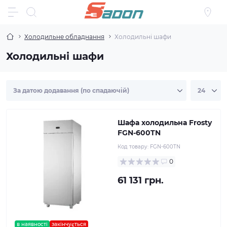
Холодильне обладнання
Холодильні шафи
Холодильні шафи
Шафа холодильна Frosty
FGN-600TN
Код товару:
FGN-600TN
0
61 131 грн.
в наявності
закінчується