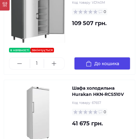
Код товару:
VD140M
0
109 507 грн.
в наявності
закінчується
До кошика
Шафа холодильна
Hurakan HKN-RCS510V
Код товару:
67657
0
41 675 грн.