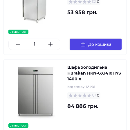
0
53 958 грн.
в наявності
До кошика
Шафа холодильна
Hurakan HKN-GX1410TNS
1400 л
Код товару:
68496
0
84 886 грн.
в наявності