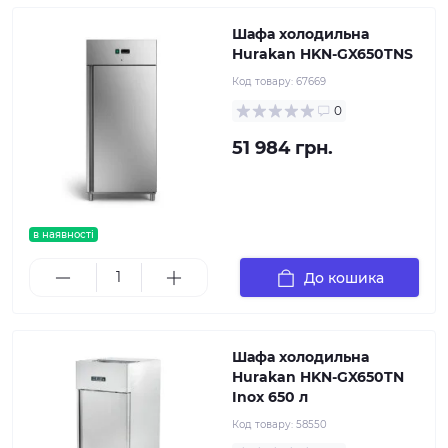
Шафа холодильна
Hurakan HKN-GX650TNS
Код товару:
67669
0
51 984 грн.
в наявності
До кошика
Шафа холодильна
Hurakan HKN-GX650TN
Inox 650 л
Код товару:
58550