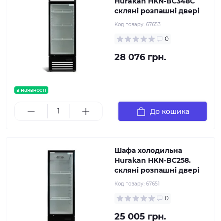
Hurakan HKN-BC348C
скляні розпашні двері
Код товару:
67653
0
28 076 грн.
в наявності
До кошика
Шафа холодильна
Hurakan HKN-BC258.
скляні розпашні двері
Код товару:
67651
0
25 005 грн.