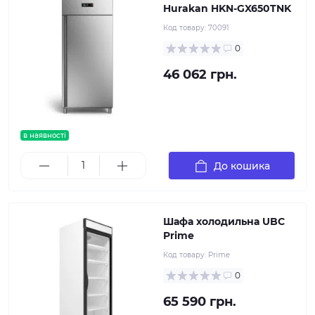
Hurakan HKN-GX650TNK
Код товару:
70091
0
46 062 грн.
в наявності
До кошика
Шафа холодильна UBC
Prime
Код товару:
Prime
0
65 590 грн.