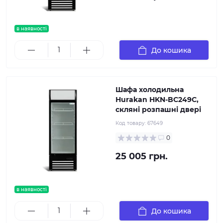
в наявності
До кошика
Шафа холодильна
Hurakan HKN-BC249C,
скляні розпашні двері
Код товару:
67649
0
25 005 грн.
в наявності
До кошика