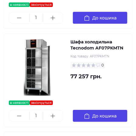
в наявності
закінчується
До кошика
Шафа холодильна
Tecnodom AF07PKMTN
Код товару:
AF07PKMTN
0
77 257 грн.
в наявності
закінчується
До кошика