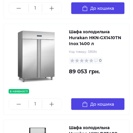
До кошика
Шафа холодильна
Hurakan HKN-GX1410TN
Inox 1400 л
Код товару:
58584
0
89 053 грн.
в наявності
До кошика
Шафа холодильна