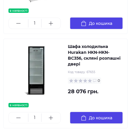
в наявності
До кошика
Шафа холодильна
Hurakan HKN-HKN-
BC356, скляні розпашні
двері
Код товару:
67655
0
28 076 грн.
в наявності
До кошика