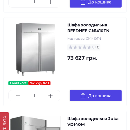
До кошика
Шафа холодильна
REEDNEE GN1410TN
Код товару:
GN1410TN
0
73 627 грн.
в наявності
закінчується
До кошика
Фільтр
Шафа холодильна Juka
VD140M