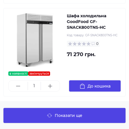
Шафа холодильна
GoodFood GF-
SNACK800TNS-HC
Код товару:
GF-SNACK800TNS-HC
0
71 270 грн.
в наявності
закінчується
До кошика
Показати ще