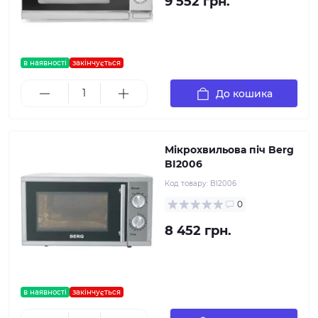
9 552 грн.
в наявності
закінчується
До кошика
Мікрохвильова піч Berg
BI2006
Код товару:
BI2006
0
8 452 грн.
в наявності
закінчується