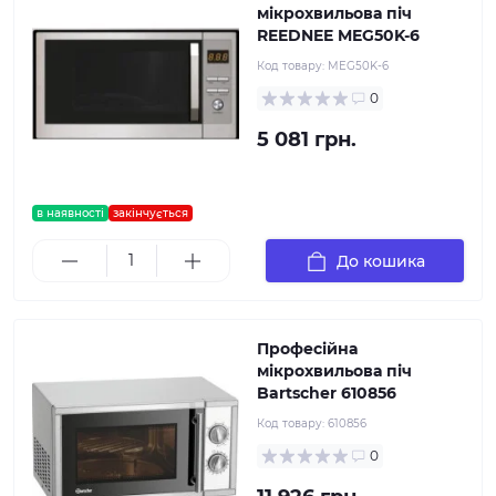
мікрохвильова піч
REEDNEE MEG50K-6
Код товару:
MEG50K-6
0
5 081 грн.
в наявності
закінчується
До кошика
Професійна
мікрохвильова піч
Bartscher 610856
Код товару:
610856
0