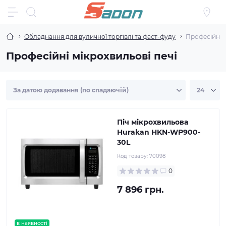
Обладнання для вуличної торгівлі та фаст-фуду
Професійні м
Професійні мікрохвильові печі
Піч мікрохвильова
Hurakan HKN-WP900-
30L
Код товару:
70098
0
7 896 грн.
в наявності