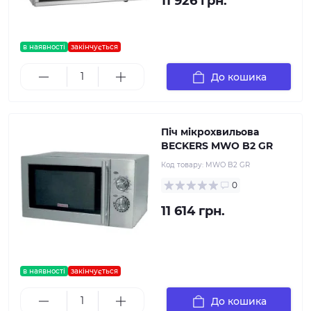
11 926 грн.
в наявності
закінчується
До кошика
Піч мікрохвильова
BECKERS MWO B2 GR
Код товару:
MWO B2 GR
0
11 614 грн.
в наявності
закінчується
До кошика