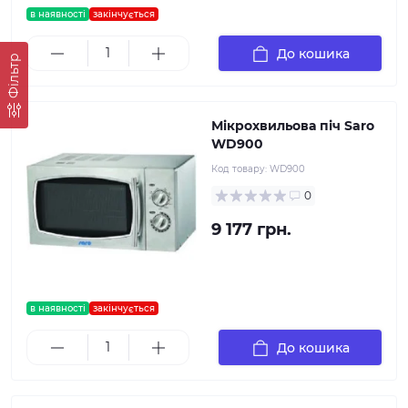
в наявності
закінчується
До кошика
Фільтр
Мікрохвильова піч Saro
WD900
Код товару:
WD900
0
9 177 грн.
в наявності
закінчується
До кошика