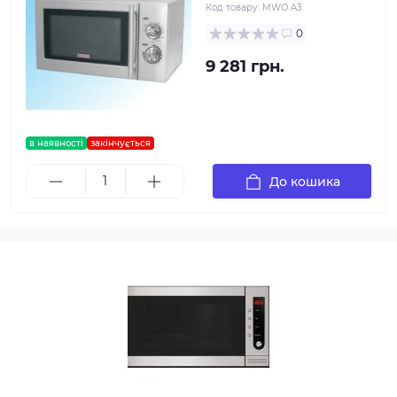
Код товару:
MWO A3
0
9 281 грн.
в наявності
закінчується
До кошика