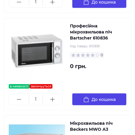
До кошика
Професійна
мікрохвильова піч
Bartscher 610836
Код товару:
610836
0
0 грн.
в наявності
закінчується
До кошика
Мікрохвильова піч
Beckers MWO A3