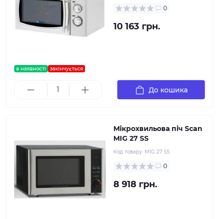
0
10 163 грн.
в наявності
закінчується
До кошика
Мікрохвильова піч Scan
MIG 27 SS
Код товару:
MIG 27 SS
0
8 918 грн.