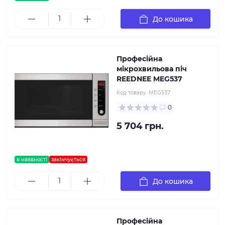
До кошика
Професійна
мікрохвильова піч
REEDNEE MEG537
Код товару:
MEG537
0
5 704 грн.
в наявності
закінчується
До кошика
Професійна