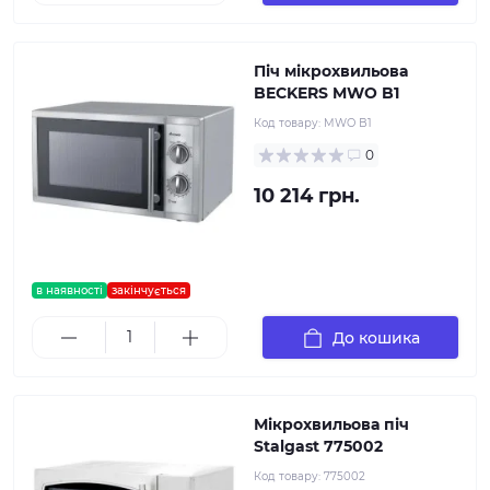
Піч мікрохвильова
BECKERS MWO B1
Код товару:
MWO B1
0
10 214 грн.
в наявності
закінчується
До кошика
Мікрохвильова піч
Stalgast 775002
Код товару:
775002