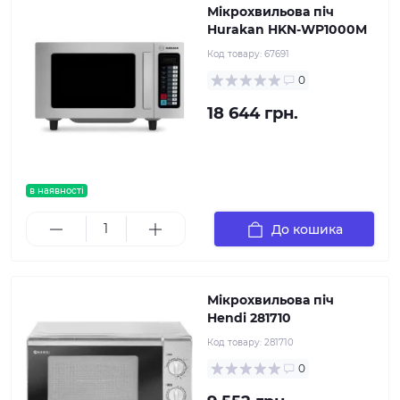
Мікрохвильова піч
Hurakan HKN-WP1000M
Код товару:
67691
0
18 644 грн.
в наявності
До кошика
Мікрохвильова піч
Hendi 281710
Код товару:
281710
0