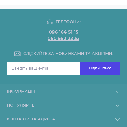
ТЕЛЕФОНИ:
096 164 51 15
050 552 32 32
СЛІДКУЙТЕ ЗА НОВИНКАМИ ТА АКЦІЯМИ:
Підпишіться
ІНФОРМАЦІЯ
Блог
ПОПУЛЯРНЕ
Доставка та оплата
Гарантії
Барне обладнання
КОНТАКТИ ТА АДРЕСА
Про компанію
Теплове обладнання