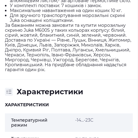
алюмінієвим листом;- загартоване термостійке скло.
У комплекті поставки: 7 кошиків і замок.
Максимальне навантаження на один кошик 10 кг.
Для зручного транспортування морозильні скрині
Juka оснащені коліщатками.
За бажанням можна замовити та купити морозильну
скриню Juka M600S у таких кольорах корпусу: білий,
сірий, жовтий, блакитний, синій, зелений, червоний.
Доставка по Україні — Рівне, Луцьк, Вінниця, Житомир,
Київ, Донецьк, Львів, Запоріжжя, Миколаїв, Харків,
Дніпро, Кривий Ріг, Полтава, Луганськ, Хмельницький,
Черкаси, Тернопіль, Івано-Франківськ, Херсон,
Миргород, Чернівці, Ужгород, Берегове, Чернігів,
Кропивницький. На придбане обладнання надається
гарантія один рік.
Характеристики
ХАРАКТЕРИСТИКИ
Температурний
-14...-23С
режим