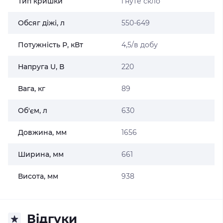
Тип кришки
гнуте скло
Обсяг діжі, л
550-649
Потужність Р, кВт
4,5/в добу
Напруга U, В
220
Вага, кг
89
Об'єм, л
630
Довжина, мм
1656
Ширина, мм
661
Висота, мм
938
Відгуки