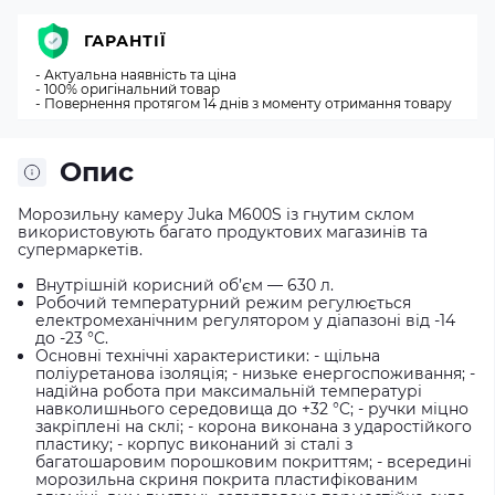
ГАРАНТІЇ
- Актуальна наявність та ціна
- 100% оригінальний товар
- Повернення протягом 14 днів з моменту отримання товару
Опис
Морозильну камеру Juka M600S із гнутим склом
використовують багато продуктових магазинів та
супермаркетів.
Внутрішній корисний об’єм — 630 л.
Робочий температурний режим регулюється
електромеханічним регулятором у діапазоні від -14
до -23 °C.
Основні технічні характеристики: - щільна
поліуретанова ізоляція; - низьке енергоспоживання; -
надійна робота при максимальній температурі
навколишнього середовища до +32 °C; - ручки міцно
закріплені на склі; - корона виконана з ударостійкого
пластику; - корпус виконаний зі сталі з
багатошаровим порошковим покриттям; - всередині
морозильна скриня покрита пластифікованим