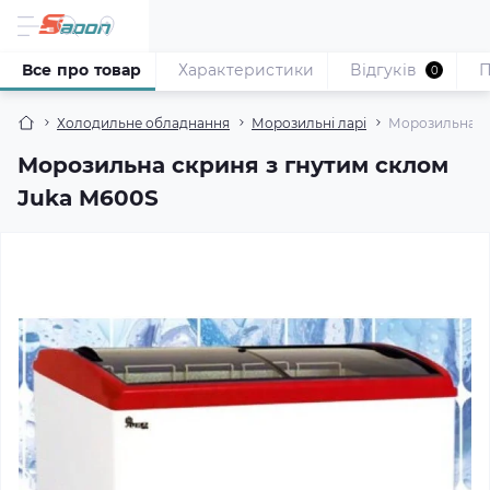
Все про товар
Характеристики
Відгуків
П
0
Холодильне обладнання
Морозильні ларі
Морозильна ск
Морозильна скриня з гнутим склом
Juka M600S